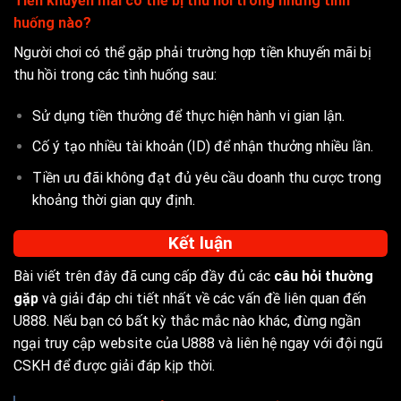
Tiền khuyến mãi có thể bị thu hồi trong những tình
huống nào?
Người chơi có thể gặp phải trường hợp tiền khuyến mãi bị
thu hồi trong các tình huống sau:
Sử dụng tiền thưởng để thực hiện hành vi gian lận.
Cố ý tạo nhiều tài khoản (ID) để nhận thưởng nhiều lần.
Tiền ưu đãi không đạt đủ yêu cầu doanh thu cược trong
khoảng thời gian quy định.
Kết luận
Bài viết trên đây đã cung cấp đầy đủ các
câu hỏi thường
gặp
và giải đáp chi tiết nhất về các vấn đề liên quan đến
U888. Nếu bạn có bất kỳ thắc mắc nào khác, đừng ngần
ngại truy cập website của U888 và liên hệ ngay với đội ngũ
CSKH để được giải đáp kịp thời.