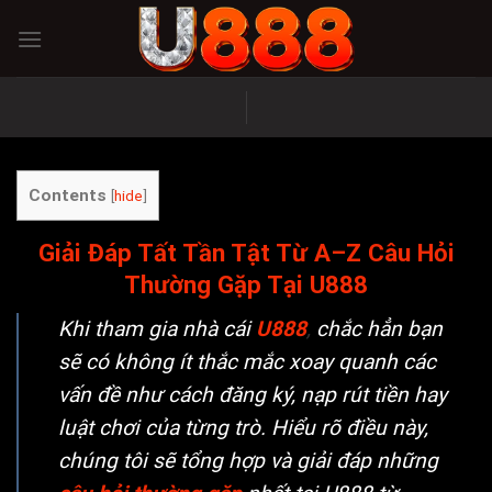
Skip
to
content
Contents
[
hide
]
Giải Đáp Tất Tần Tật Từ A–Z Câu Hỏi
Thường Gặp Tại U888
Khi tham gia nhà cái
U888
,
chắc hẳn bạn
sẽ có không ít thắc mắc xoay quanh các
vấn đề như cách đăng ký, nạp rút tiền hay
luật chơi của từng trò. Hiểu rõ điều này,
chúng tôi sẽ tổng hợp và giải đáp những