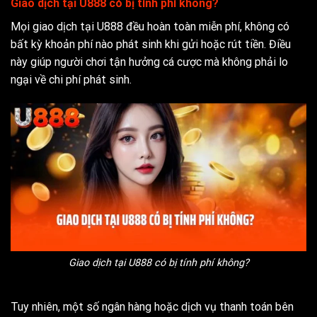
Giao dịch tại U888 có bị tính phí không?
Mọi giao dịch tại U888 đều hoàn toàn miễn phí, không có
bất kỳ khoản phí nào phát sinh khi gửi hoặc rút tiền. Điều
này giúp người chơi tận hưởng cá cược mà không phải lo
ngại về chi phí phát sinh.
Giao dịch tại U888 có bị tính phí không?
Tuy nhiên, một số ngân hàng hoặc dịch vụ thanh toán bên