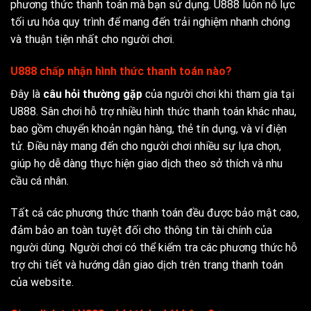
phương thức thanh toán mà bạn sử dụng. U888 luôn nỗ lực
tối ưu hóa quy trình để mang đến trải nghiệm nhanh chóng
và thuận tiện nhất cho người chơi.
U888 chấp nhận hình thức thanh toán nào?
Đây là
câu hỏi thường gặp
của người chơi khi tham gia tại
U888. Sân chơi hỗ trợ nhiều hình thức thanh toán khác nhau,
bao gồm chuyển khoản ngân hàng, thẻ tín dụng, và ví điện
tử. Điều này mang đến cho người chơi nhiều sự lựa chọn,
giúp họ dễ dàng thực hiện giao dịch theo sở thích và nhu
cầu cá nhân.
Tất cả các phương thức thanh toán đều được bảo mật cao,
đảm bảo an toàn tuyệt đối cho thông tin tài chính của
người dùng. Người chơi có thể kiểm tra các phương thức hỗ
trợ chi tiết và hướng dẫn giao dịch trên trang thanh toán
của website.