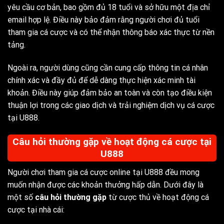
yêu cầu cơ bản, bao gồm đủ 18 tuổi và sở hữu một địa chỉ
email hợp lệ. Điều này bảo đảm rằng người chơi đủ tuổi
tham gia cá cược và có thể nhận thông báo xác thực từ nền
tảng.
Ngoài ra, người dùng cũng cần cung cấp thông tin cá nhân
chính xác và đầy đủ để dễ dàng thực hiện xác minh tài
khoản. Điều này giúp đảm bảo an toàn và còn tạo điều kiện
thuận lợi trong các giao dịch và trải nghiệm dịch vụ cá cược
tại U888.
Câu hỏi thường gặp về hoạt động cá cược tại
U888
Người chơi tham gia cá cược online tại U888 đều mong
muốn nhận được các khoản thưởng hấp dẫn. Dưới đây là
một số
câu hỏi thường gặp
từ cược thủ về hoạt động cá
cược tại nhà cái: