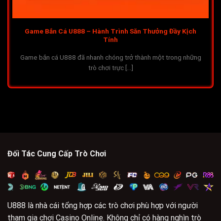
Game Bắn Cá U888 – Hành Trình Săn Thưởng Đầy Kịch
Tính
Game bắn cá U888 đã nhanh chóng trở thành một trong những
trò chơi trực [...]
Đối Tác Cung Cấp Trò Chơi
U888
là nhà cái tổng hợp các trò chơi phù hợp với người
tham gia chơi Casino Online. Không chỉ có hàng nghìn trò