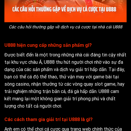
Các câu hỏi thường gặp về dịch vụ cá cược tại nhà cái U888
U888 hiện cung cấp những sản phẩm gì?
Được biết đến là một trong những nhà cái đáng tin cậy nhất
tại khu vực châu Á, U888 thu hút người chơi nhờ vào sự đa
dạng của các sản phẩm và dịch vụ giải trí hấp dẫn. Tại đây,
bạn có thể cá độ thể thao, thử vận may với game bài tại
sòng casino, nhận thưởng từ các vòng quay slot game, hay
trải nghiệm những trận bắn cá, đá gà hấp dẫn. U888 cam
kết mang lại một không gian giải trí phong phú và chất
lượng cho tất cả người chơi.
Các cách tham gia giải trí tại U888 là gì?
Anh em có thể chơi cá cược qua trang web chính thức của