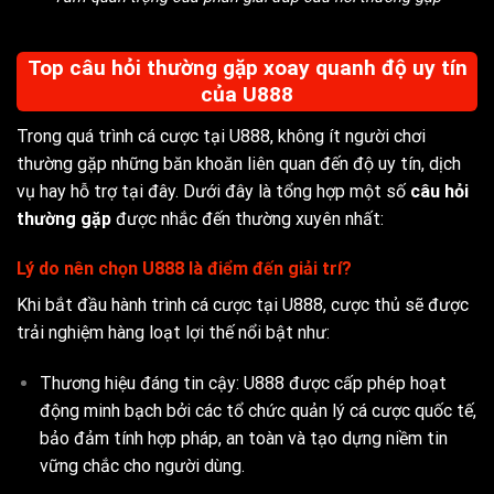
Top câu hỏi thường gặp xoay quanh độ uy tín
của U888
Trong quá trình cá cược tại U888, không ít người chơi
thường gặp những băn khoăn liên quan đến độ uy tín, dịch
vụ hay hỗ trợ tại đây. Dưới đây là tổng hợp một số
câu hỏi
thường gặp
được nhắc đến thường xuyên nhất:
Lý do nên chọn U888 là điểm đến giải trí?
Khi bắt đầu hành trình cá cược tại U888, cược thủ sẽ được
trải nghiệm hàng loạt lợi thế nổi bật như:
Thương hiệu đáng tin cậy: U888 được cấp phép hoạt
động minh bạch bởi các tổ chức quản lý cá cược quốc tế,
bảo đảm tính hợp pháp, an toàn và tạo dựng niềm tin
vững chắc cho người dùng.