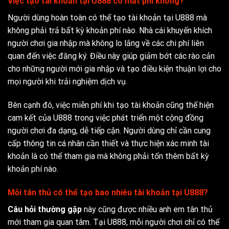
Việc tạo tài khoản tại U888 có mất phí không?
Người dùng hoàn toàn có thể tạo tài khoản tại U888 mà
không phải trả bất kỳ khoản phí nào. Nhà cái khuyến khích
người chơi gia nhập mà không lo lắng về các chi phí liên
quan đến việc đăng ký. Điều này giúp giảm bớt các rào cản
cho những người mới gia nhập và tạo điều kiện thuận lợi cho
mọi người khi trải nghiệm dịch vụ.
Bên cạnh đó, việc miễn phí khi tạo tài khoản cũng thể hiện
cam kết của U888 trong việc phát triển một cộng đồng
người chơi đa dạng, dễ tiếp cận. Người dùng chỉ cần cung
cấp thông tin cá nhân cần thiết và thực hiện xác minh tài
khoản là có thể tham gia mà không phải tốn thêm bất kỳ
khoản phí nào.
Mỗi tân thủ có thể tạo bao nhiêu tài khoản tại U888?
Câu hỏi thường gặp
này cũng được nhiều anh em tân thủ
mới tham gia quan tâm. Tại U888, mỗi người chơi chỉ có thể