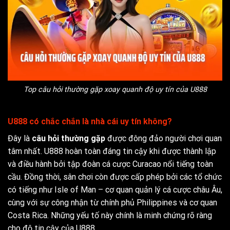
Top câu hỏi thường gặp xoay quanh độ uy tín của U888
U888 có chắc chắn là nhà cái uy tín không?
Đây là
câu hỏi thường gặp
được đông đảo người chơi quan
tâm nhất. U888 hoàn toàn đáng tin cậy khi được thành lập
và điều hành bởi tập đoàn cá cược Curacao nổi tiếng toàn
cầu. Đồng thời, sân chơi còn được cấp phép bởi các tổ chức
có tiếng như Isle of Man – cơ quan quản lý cá cược châu Âu,
cùng với sự công nhận từ chính phủ Philippines và cơ quan
Costa Rica. Những yếu tố này chính là minh chứng rõ ràng
cho độ tin cậy của U888.