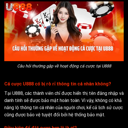
Câu hỏi thường gặp về hoạt động cá cược tại U888
Cá cược U888 có bị rò rỉ thông tin cá nhân không?
Tại U888, các thành viên chỉ được hiển thị tên đăng nhập và
danh tính sẽ được bảo mật hoàn toàn. Vì vậy, không có khả
năng lộ thông tin cá nhân của người chơi, kể cả lịch sử cược
cũng được bảo vệ tuyệt đối bởi hệ thống bảo mật.
Điều kiện để đặt cược hợp lệ là gì?