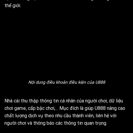
thế giới.
Nội dung điều khoản điều kiện của U888
Nhà cái thu thập thông tin cá nhân của người chơi, dữ liệu
chơi game, cấp bậc chơi,… Mục đích là giúp U888 nâng cao
chất lượng dịch vụ theo nhu cầu thành viên, liên hệ với
người chơi và thông báo các thông tin quan trọng.