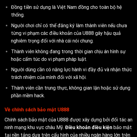
Đồng tiền sử dụng là Việt Nam đồng cho toàn bộ hệ
thống.
Người chơi chỉ có thể đăng ký làm thành viên nếu chưa
từng vi phạm các điều khoản của U888 gây hậu quả
nghiêm trọng đối với nhà cái nói chung.
Thành viên không đang trong thời gian chịu án hình sự
hoặc cấm túc do vi phạm pháp luật.
Người dùng cần có năng lực hành vi đầy đủ và nhận thức
trách nhiệm của mình đối với xã hội.
Thành viên cần trung thực, không gian lận hoặc sử dụng
phần mềm hack.
Về chính sách bảo mật U888
Chính sách bảo mật của U888 được xây dựng bởi đối tác an
ninh mạng khu vực châu Mỹ.
Điều khoản điều kiện
bảo mật
tại nền tảng dựa trên cấu hình của nhiều ngân hàng lớn trên