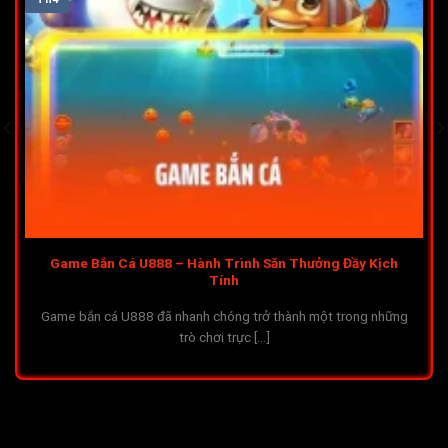
Game Bắn Cá U888 – Hành Trình Săn Thưởng Đầy Kịch
Tính
Game bắn cá U888 đã nhanh chóng trở thành một trong những
trò chơi trực [...]