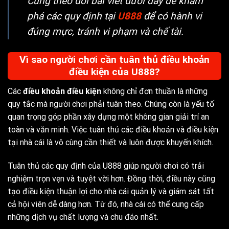
Cùng theo dõi bài viết dưới đây để khám
phá các quy định tại
U888
để có hành vi
đúng mực, tránh vi phạm và chế tài.
Vì sao người chơi cần tuân thủ điều khoản
điều kiện của U888?
Các
điều khoản điều kiện
không chỉ đơn thuần là những
quy tắc mà người chơi phải tuân theo. Chúng còn là yếu tố
quan trọng góp phần xây dựng một không gian giải trí an
toàn và văn minh. Việc tuân thủ các điều khoản và điều kiện
tại nhà cái là vô cùng cần thiết và luôn được khuyến khích.
Tuân thủ các quy định của U888 giúp người chơi có trải
nghiệm trọn vẹn và tuyệt vời hơn. Đồng thời, điều này cũng
tạo điều kiện thuận lợi cho nhà cái quản lý và giám sát tất
cả hội viên dễ dàng hơn. Từ đó, nhà cái có thể cung cấp
những dịch vụ chất lượng và chu đáo nhất.