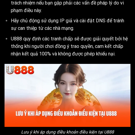
trách nhiệm nếu bạn gặp phải các vấn đề pháp lý do vi
phạm điều này.
Hãy chủ động sử dụng IP giả và cài đặt DNS để tránh
sự can thiệp từ các nhà mạng.
U888 quy định các tranh chấp sẽ được giải quyết bởi hệ
thống khi người chơi đồng ý trao quyền, cam kết chấp
nhận kết quả 100% và không được phép khiếu nại.
Lưu ý khi áp dụng điều khoản điều kiện tại U888