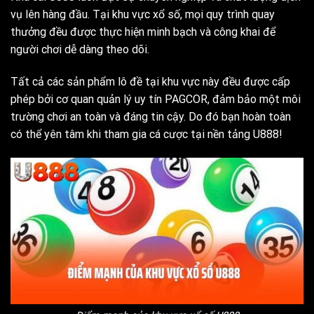
vụ lên hàng đầu. Tại khu vực xổ số, mọi quy trình quay
thưởng đều được thực hiện minh bạch và công khai để
người chơi dễ dàng theo dõi.
Tất cả các sản phẩm lô đề tại khu vực này đều được cấp
phép bởi cơ quan quản lý uy tín PAGCOR, đảm bảo một môi
trường chơi an toàn và đáng tin cậy. Do đó bạn hoàn toàn
có thể yên tâm khi tham gia cá cược tại nền tảng U888!