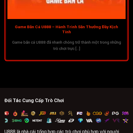
Game Bắn Cá U888 – Hành Trình Săn Thưởng Đầy Kịch
Tính
Game bắn cá U888 đã nhanh chóng trở thành một trong những
trò chơi trực [...]
Đối Tác Cung Cấp Trò Chơi
U888
là nhà cái tổng hợp các trò chơi phù hợp với người