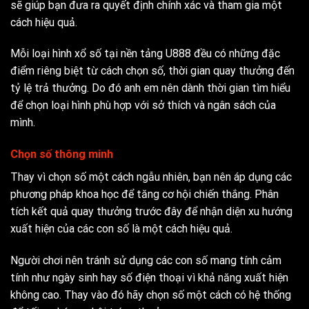
sẽ giúp bạn đưa ra quyết định chính xác và tham gia một
cách hiệu quả.
Mỗi loại hình xổ số tại nền tảng U888 đều có những đặc
điểm riêng biệt từ cách chọn số, thời gian quay thưởng đến
tỷ lệ trả thưởng. Do đó anh em nên dành thời gian tìm hiểu
để chọn loại hình phù hợp với sở thích và ngân sách của
mình.
Chọn số thông minh
Thay vì chọn số một cách ngẫu nhiên, bạn nên áp dụng các
phương pháp khoa học để tăng cơ hội chiến thắng. Phân
tích kết quả quay thưởng trước đây để nhận diện xu hướng
xuất hiện của các con số là một cách hiệu quả.
Người chơi nên tránh sử dụng các con số mang tính cảm
tính như ngày sinh hay số điện thoại vì khả năng xuất hiện
không cao. Thay vào đó hãy chọn số một cách có hệ thống